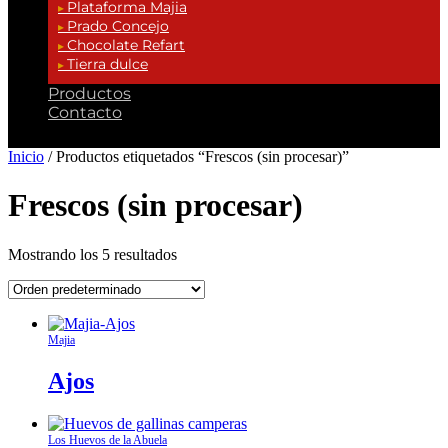
Plataforma Majia
Prado Concejo
Chocolate Refart
Tierra dulce
Productos
Contacto
Inicio
/ Productos etiquetados “Frescos (sin procesar)”
Frescos (sin procesar)
Mostrando los 5 resultados
Majia
Ajos
Los Huevos de la Abuela