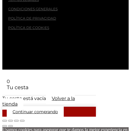
CONDICIONES GENERALES
POLÍTICA DE PRIVACIDAD
POLÍTICA DE COOKIES
© 2026
- PINZA. Asociación Independiente de Pequeños
Productores de Zamora
0
Tu cesta
Tu cesta está vacía
Volver a la
tienda
Continuar comprando
Usamos cookies para asegurar que te damos la mejor experiencia en