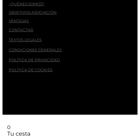
¿QUÉNES SOMOS?
OBJETIVOS ASOCIACIÓN
VENTAJAS
CONTACTAR
TEXTOS LEGALES
CONDICIONES GENERALES
POLÍTICA DE PRIVACIDAD
POLÍTICA DE COOKIES
© 2026
- PINZA. Asociación Independiente de Pequeños
Productores de Zamora
0
Tu cesta