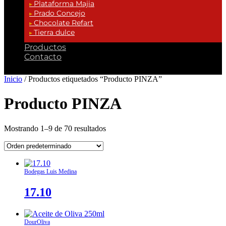
Plataforma Majia
Prado Concejo
Chocolate Refart
Tierra dulce
Productos
Contacto
Inicio
/ Productos etiquetados “Producto PINZA”
Producto PINZA
Mostrando 1–9 de 70 resultados
Bodegas Luis Medina
17.10
DourOliva