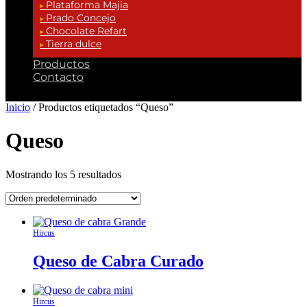
Plataforma Majia
Prado Concejo
Chocolate Refart
Tierra dulce
Productos
Contacto
Inicio
/ Productos etiquetados “Queso”
Queso
Mostrando los 5 resultados
Hircus
Queso de Cabra Curado
Hircus