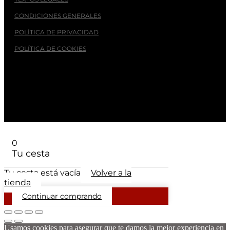
CONDICIONES GENERALES
POLÍTICA DE PRIVACIDAD
POLÍTICA DE COOKIES
© 2026
- PINZA. Asociación Independiente de Pequeños
Productores de Zamora
0
Tu cesta
Tu cesta está vacía
Volver a la
tienda
Continuar comprando
Usamos cookies para asegurar que te damos la mejor experiencia en